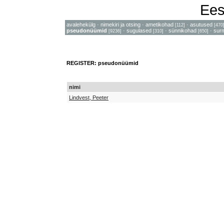
Ees
avalehekülg
·
nimekiri ja otsing
·
ametikohad
·
asutused
[112]
[470
pseudonüümid
·
sugulased
·
sünnikohad
·
sur
[9236]
[310]
[650]
REGISTER: pseudonüümid
nimi
Lindvest, Peeter