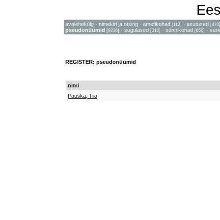
Ees
avalehekülg
·
nimekiri ja otsing
·
ametikohad
·
asutused
[112]
[470
pseudonüümid
·
sugulased
·
sünnikohad
·
sur
[9236]
[310]
[650]
REGISTER: pseudonüümid
nimi
Pauska, Tiia