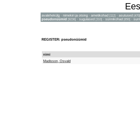
Ees
avalehekülg
·
nimekiri ja otsing
·
ametikohad
·
asutused
[112]
[470
pseudonüümid
·
sugulased
·
sünnikohad
·
sur
[9236]
[310]
[650]
REGISTER: pseudonüümid
nimi
Madisson, Osvald