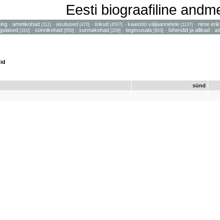
Eesti biograafiline and
sing
·
ametikohad
·
asutused
·
isikud
·
kaastöö väljaannetele
·
nime erik
[112]
[470]
[4507]
[1137]
gulased
·
sünnikohad
·
surmakohad
·
tegevusala
·
lühendid ja allikad
·
a
[310]
[650]
[209]
[603]
id
sünd