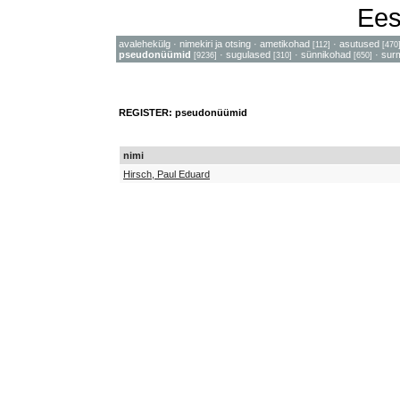
Ees
avalehekülg
·
nimekiri ja otsing
·
ametikohad
·
asutused
[112]
[470
pseudonüümid
·
sugulased
·
sünnikohad
·
sur
[9236]
[310]
[650]
REGISTER: pseudonüümid
nimi
Hirsch, Paul Eduard