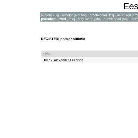
Ees
avalehekülg
·
nimekiri ja otsing
·
ametikohad
·
asutused
[112]
[470
pseudonüümid
·
sugulased
·
sünnikohad
·
sur
[9236]
[310]
[650]
REGISTER: pseudonüümid
nimi
Hueck, Alexander Friedrich