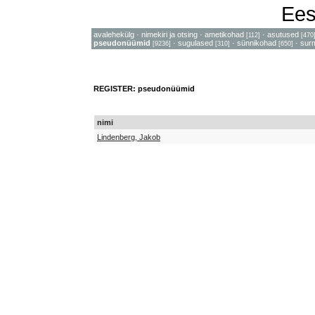
Ees
avalehekülg
·
nimekiri ja otsing
·
ametikohad
·
asutused
[112]
[470
pseudonüümid
·
sugulased
·
sünnikohad
·
sur
[9236]
[310]
[650]
REGISTER: pseudonüümid
nimi
Lindenberg, Jakob