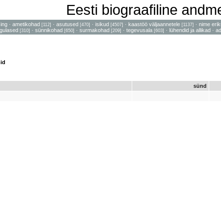
Eesti biograafiline and
sing
·
ametikohad
·
asutused
·
isikud
·
kaastöö väljaannetele
·
nime erik
[112]
[470]
[4507]
[1137]
gulased
·
sünnikohad
·
surmakohad
·
tegevusala
·
lühendid ja allikad
·
a
[310]
[650]
[209]
[603]
id
sünd