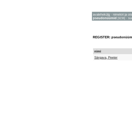
avalehekülg
·
nimekiri ja ot
pseudonüümid
·
su
[9236]
REGISTER: pseudonüüm
nimi
Särgava, Peeter