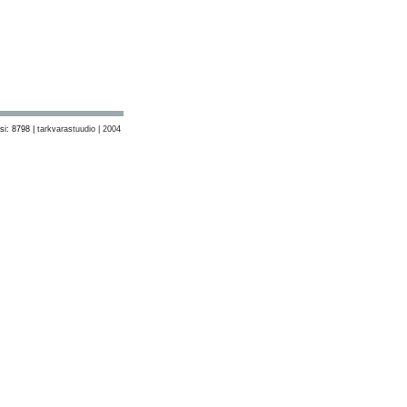
si: 8798 |
tarkvarastuudio | 2004