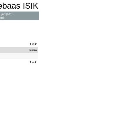
mebaas ISIK
ujud
·
[931]
dmin
1
isik
surm
1
isik