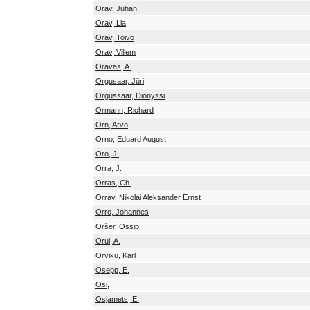
Orav, Juhan
Orav, Lia
Orav, Toivo
Orav, Villem
Oravas, A.
Orgusaar, Jüri
Orgussaar, Dionyssi
Ormann, Richard
Orn, Arvo
Orno, Eduard August
Oro, J.
Orra, J.
Orras, Ch.
Orrav, Nikolai Aleksander Ernst
Orro, Johannes
Oršer, Ossip
Orul, A.
Orviku, Karl
Osepp, E.
Osi,
Osjamets, E.