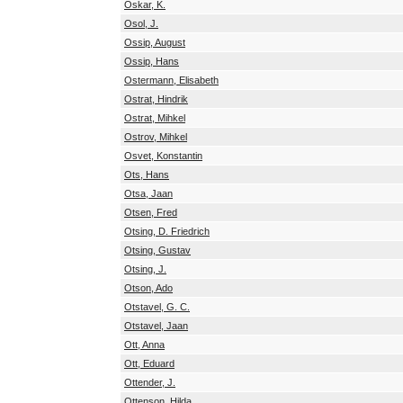
Oskar, K.
Osol, J.
Ossip, August
Ossip, Hans
Ostermann, Elisabeth
Ostrat, Hindrik
Ostrat, Mihkel
Ostrov, Mihkel
Osvet, Konstantin
Ots, Hans
Otsa, Jaan
Otsen, Fred
Otsing, D. Friedrich
Otsing, Gustav
Otsing, J.
Otson, Ado
Otstavel, G. C.
Otstavel, Jaan
Ott, Anna
Ott, Eduard
Ottender, J.
Ottenson, Hilda