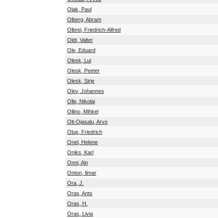
Olak, Paul
Olberg, Abram
Olbrei, Friedrich-Alfred
Oldt, Valter
Ole, Eduard
Olesk, Lui
Olesk, Peeter
Olesk, Sirje
Olev, Johannes
Olle, Nikolai
Ollino, Mihkel
Olt-Ojasalu, Arvo
Olup, Friedrich
Onel, Helene
Oniks, Karl
Onni, Ain
Onton, Ilmar
Ora, J.
Oras, Ants
Oras, H.
Oras, Livia