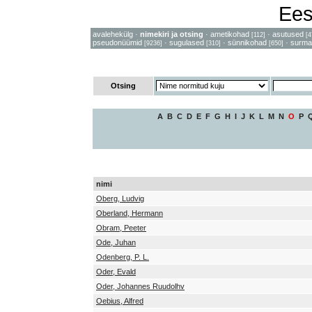
Ees
avalehekülg
·
nimekiri ja otsing
·
ametikohad
·
asutused
[112]
[4
pseudonüümid
·
sugulased
·
sünnikohad
·
surma
[9236]
[310]
[650]
Otsing
A
B
C
D
E
F
G
H
I
J
K
L
M
N
O
P
nimi
Oberg, Ludvig
Oberland, Hermann
Obram, Peeter
Ode, Juhan
Odenberg, P. L.
Oder, Evald
Oder, Johannes Ruudolhv
Oebius, Alfred