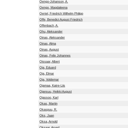
Oengo-Johanson, A.
Oengo, Magdaleena
Oertel, Friedrich Wilhelm Philipp
Offe, Benedict August Friedrich
Offenbach, A.
Ohu, Aleksander
Oinas, Aleksander
Oinas, Alma
Oinas, August
Oinas, Felix Johannes
Oissaar, Albert
Oja, Eduard
Oja, Elmar
Oja, Voldemar
Ojamaa, Katre-Liis
Ojansuu, Heikki August
Ojassoo, Karl
Okas, Martin
Okaspuu, R.
Oks, Jaan
Oksa, Arnold
Oksaar, Arved