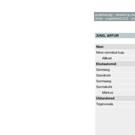
avalehekülg
·
nimekiri ja ot
·
sugulased
·
sü
[9236]
[310]
JUNG, ARTUR
Nimi
Nime normitud kuju
Allikad
Eludaatumid
Sünniaeg
Sünnikoht
Surmaaeg
Surmakoht
Märkus
Üldandmed
Tegevusala