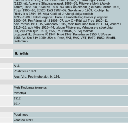
Klasem /1927/, lah), Luule Beata Sova (1920, vt), Kalli Ingrid Priidik
(1923, vt). Adavere Sillaotsa eraalgk 1887--88, Pilistvere khkk (Jakob
Tamm) 1888--90, EAleksK 1890--93, khkk.õp eksam, g eksam Pärnus 1906,
Tü jur 1906--10, 20526, EüS 1907--09, Sakala asut 1909. Kooliõp Ha
Risti v-k-s 1894--95, Abja Kaidil lell J.~Jungi abi ja koolijuh
1895--1900, Halliste organist, Pärnu Elisabethi kog köster ja organist
1900--07, Pm Pärnu toim.l 1906--07, adv O.~Rütli abi Trt-s 1910--11,
adv Pärnus 1911--15, vandeadv 1915, Meie Kodumaa toim 1911--14, Venem-l
1915--18, adv Vilj-s 1918--44, taluom Pilistveres, Vabaduss-s sõjakohtu
uur, Vilj l-volik (juh 1921), EKS, PK, EndlaS, KL Vilj malevk
prop.peal, IL, Sksm-le IX 1944, Rts-i 1947, Kanadasse 1950, USA-sse
1956; Vr. Srn 7.IV 1959 USA-s. PmA, EAT, EAK, VET, EAT2, EüS2, EKoBL
Isotamm 2
lk
trükis
A. J.
Postimees 1899
Alus: Vrd. Postimehe alb., lk. 166.
Meie Kodumaa toimetus
toimetaja
1912
1914
Postimees
kaastöö 1899-