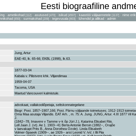
Eesti biograafiline and
sing
·
ametikohad
·
asutused
·
isikud
·
kaastöö väljaannetele
·
nime erik
[112]
[470]
[4507]
[1137]
nnikohad
·
surmakohad
·
tegevusala
·
lühendid ja allikad
·
admin
[650]
[209]
[603]
Jung, Artur
EAE-40, lk. 65-66; EKBL (1998), lk.63.
1877-03-04
Kabala v. Pilistvere khk. Viljandimaa
1959-04-07
Tacoma, USA
Maetud Vancouveri kalmistule.
advokaat, vallakooliõpetaja, seltskonnategelane
Biogr: Post. 1857–1907,166; Post. Pärnu väljaande toimetuses; 1912-1913 toime
Oma Maa asutaja Viljandis. EAT Arh. , m. 75: A. Jung. JUNG, Artur. 4.III 1877 Vil K
J.
(1842--78, Imavere v Tamme v-k õp Jüri J.), Katarina Elisabet Riis.
Lell Jaan J. (vt). Ae 1. 1903--41 Berta Antonie Bersin (1882--, Orajõe
v laevakapt Prits B., Anna Dorothea Ozole). Linda Elisabeth
Volmer-Spaeek (1909--, ae 1926-- arst Leonid V. /vt/, t Illi Piia