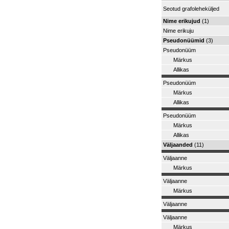
Seotud grafoleheküljed
Nime erikujud
(1)
Nime erikuju
Pseudonüümid
(3)
Pseudonüüm
Märkus
Allikas
Pseudonüüm
Märkus
Allikas
Pseudonüüm
Märkus
Allikas
Väljaanded
(11)
Väljaanne
Märkus
Väljaanne
Märkus
Väljaanne
Väljaanne
Märkus