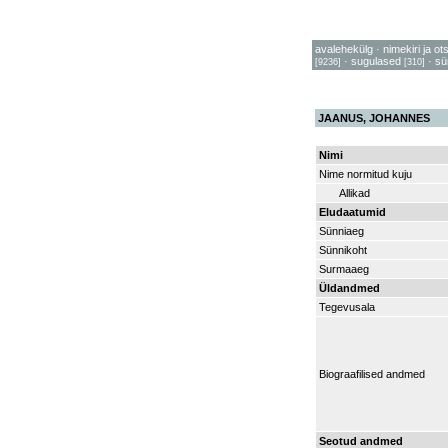
avalehekülg
·
nimekiri ja ot
·
sugulased
·
sü
[9236]
[310]
JAANUS, JOHANNES
Nimi
Nime normitud kuju
Allikad
Eludaatumid
Sünniaeg
Sünnikoht
Surmaaeg
Üldandmed
Tegevusala
Biograafilised andmed
Seotud andmed