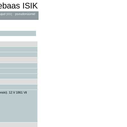
mebaas ISIK
ujud
·
pseudonüümid
[931]
ski). 12.V 1861 Vil