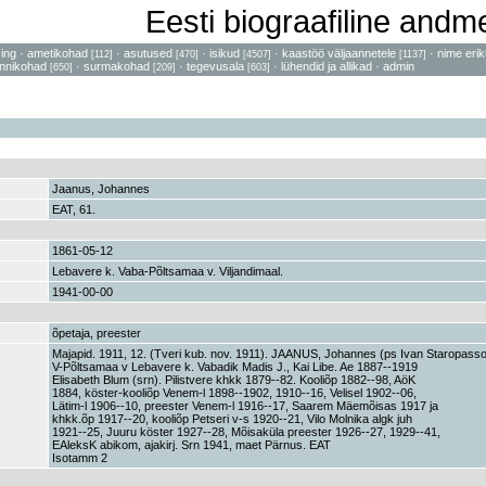
Eesti biograafiline and
sing
·
ametikohad
·
asutused
·
isikud
·
kaastöö väljaannetele
·
nime erik
[112]
[470]
[4507]
[1137]
nnikohad
·
surmakohad
·
tegevusala
·
lühendid ja allikad
·
admin
[650]
[209]
[603]
Jaanus, Johannes
EAT, 61.
1861-05-12
Lebavere k. Vaba-Põltsamaa v. Viljandimaal.
1941-00-00
õpetaja, preester
Majapid. 1911, 12. (Tveri kub. nov. 1911). JAANUS, Johannes (ps Ivan Staropasson
V-Põltsamaa v Lebavere k. Vabadik Madis J., Kai Libe. Ae 1887--1919
Elisabeth Blum (srn). Pilistvere khkk 1879--82. Kooliõp 1882--98, AöK
1884, köster-kooliõp Venem-l 1898--1902, 1910--16, Velisel 1902--06,
Lätim-l 1906--10, preester Venem-l 1916--17, Saarem Mäemõisas 1917 ja
khkk.õp 1917--20, kooliõp Petseri v-s 1920--21, Vilo Molnika algk juh
1921--25, Juuru köster 1927--28, Mõisaküla preester 1926--27, 1929--41,
EAleksK abikom, ajakirj. Srn 1941, maet Pärnus. EAT
Isotamm 2