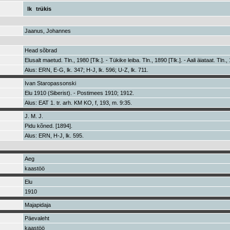
lk
trükis
Jaanus, Johannes
Head sõbrad
Elusalt maetud. Tln., 1980 [Tlk.]. - Tükike leiba. Tln., 1890 [Tlk.]. - Aali äiataat. Tln., 
Alus: ERN, E-G, lk. 347; H-J, lk. 596; U-Z, lk. 711.
Ivan Staropassonski
Elu 1910 (Siberist). - Postimees 1910; 1912.
Alus: EAT 1. tr. arh. KM KO, f, 193, m. 9:35.
J. M. J.
Pidu kõned. [1894].
Alus: ERN, H-J, lk. 595.
Aeg
kaastöö
Elu
1910
Majapidaja
Päevaleht
kaastöö