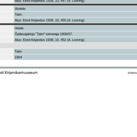
Alus: Eesti Kirjandus 1938, 10, 447 (A. Looring).
Vootele
Taim.
Alus: Eesti Kirjandus 1938, 10, 450 (A. Looring).
Votele
Õpilasajakirja "Taim" toimetaja 1906/07.
Alus: Eesti Kirjandus 1938, 10, 452 (A. Looring).
Taim
1904
külastu