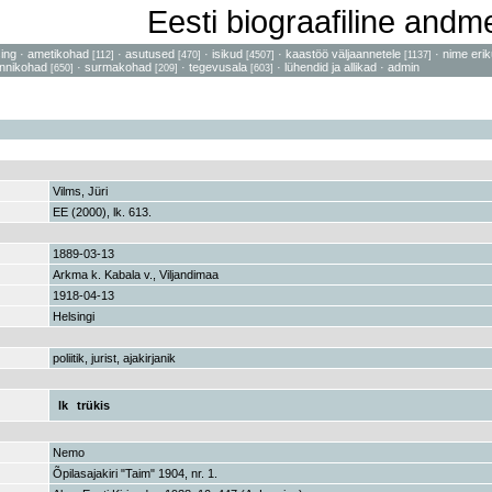
Eesti biograafiline and
sing
·
ametikohad
·
asutused
·
isikud
·
kaastöö väljaannetele
·
nime erik
[112]
[470]
[4507]
[1137]
nnikohad
·
surmakohad
·
tegevusala
·
lühendid ja allikad
·
admin
[650]
[209]
[603]
Vilms, Jüri
EE (2000), lk. 613.
1889-03-13
Arkma k. Kabala v., Viljandimaa
1918-04-13
Helsingi
poliitik, jurist, ajakirjanik
lk
trükis
Nemo
Õpilasajakiri "Taim" 1904, nr. 1.