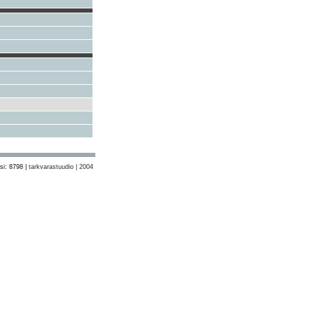
si: 8798 |
tarkvarastuudio | 2004