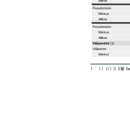
Allikas
Pseudonüüm
Märkus
Allikas
Pseudonüüm
Märkus
Allikas
Väljaanded
(1)
Väljaanne
Märkus