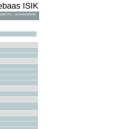
mebaas ISIK
ujud
·
pseudonüümid
[931]