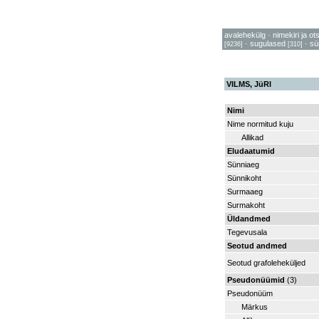
avalehekülg
·
nimekiri ja ot
·
sugulased
·
sü
[9236]
[310]
VILMS, JüRI
Nimi
Nime normitud kuju
Allikad
Eludaatumid
Sünniaeg
Sünnikoht
Surmaaeg
Surmakoht
Üldandmed
Tegevusala
Seotud andmed
Seotud grafoleheküljed
Pseudonüümid
(3)
Pseudonüüm
Märkus