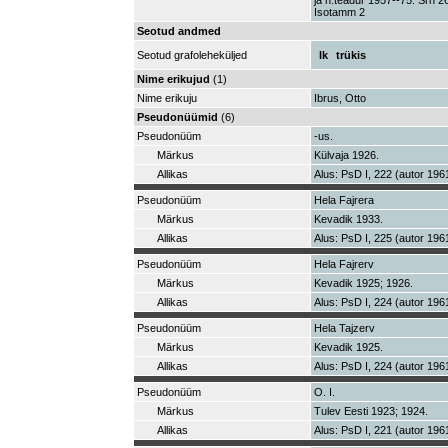
ja n.teadur 1957--75. Srn 
Isotamm 2
Seotud andmed
Seotud grafoleheküljed
lk
trükis
Nime erikujud
(1)
Nime erikuju
Ibrus, Otto
Pseudonüümid
(6)
Pseudonüüm
-us.
Märkus
Külvaja 1926.
Allikas
Alus: PsD I, 222 (autor 196
Pseudonüüm
Hela Fajrera
Märkus
Kevadik 1933.
Allikas
Alus: PsD I, 225 (autor 196
Pseudonüüm
Hela Fajrerv
Märkus
Kevadik 1925; 1926.
Allikas
Alus: PsD I, 224 (autor 1961
Pseudonüüm
Hela Tajzerv
Märkus
Kevadik 1925.
Allikas
Alus: PsD I, 224 (autor 196
Pseudonüüm
O. I.
Märkus
Tulev Eesti 1923; 1924.
Allikas
Alus: PsD I, 221 (autor 196