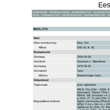
Ees
avalehekülg
·
nimekiri ja otsing
·
ametikohad
·
asutused
[112]
[470
·
sugulased
·
sünnikohad
·
surmakohad
·
t
[9236]
[310]
[650]
[209]
IBIUS, OTU
Nimi
Nime normitud kuju
Ibius, Otu
Allikad
EAE-40, lk. 56.
Eludaatumid
Sünniaeg
1904-04-08
Sünnikoht
Soosaare v. Viljandimaa
Surmaaeg
1975-06-26
Surmakoht
Tartu
Märkus
Maetud Kolga-Jaani.
Üldandmed
Tegevusala
jurist, ajaloolane
IBIUS, Otu (Otto --1936). 
Adrasaarel. Taluom Tõnis I. 
Mihkel. Vall. Soosaare v-k
g 1919--27, Tü phil 1933--37
Biograafilised andmed
Ajakirj, karskusteg (EKars
üENü, II ms-s Sks sv-s 1944,
riigiõig.kat õp 1946--52, RA