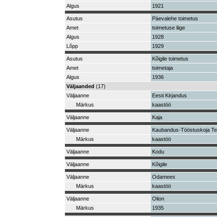
Algus
1921
Asutus
Päevalehe toimetus
Amet
toimetuse liige
Algus
1928
Lõpp
1929
Asutus
Kõigile toimetus
Amet
toimetaja
Algus
1936
Väljaanded
(17)
Väljaanne
Eesti Kirjandus
Märkus
kaastöö
Väljaanne
Kaja
Väljaanne
Kaubandus-Tööstuskoja Te
Märkus
kaastöö
Väljaanne
Kodu
Väljaanne
Kõigile
Väljaanne
Odamees
Märkus
kaastöö
Väljaanne
Olion
Märkus
1935