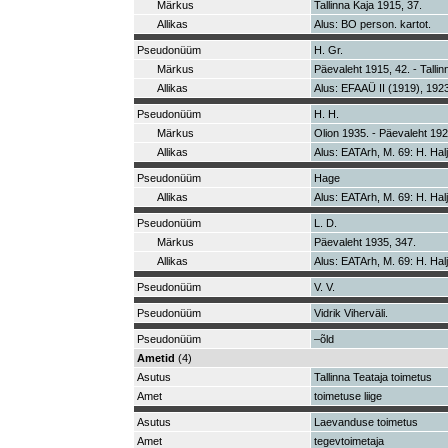
Märkus
Tallinna Kaja 1915, 37.
Allikas
Alus: BO person. kartot.
Pseudonüüm
H. Gr.
Märkus
Päevaleht 1915, 42. - Tallin
Allikas
Alus: EFAAÜ II (1919), 1923,
Pseudonüüm
H. H.
Märkus
Olion 1935. - Päevaleht 19
Allikas
Alus: EATArh, M. 69: H. Hal
Pseudonüüm
Hage
Allikas
Alus: EATArh, M. 69: H. Hal
Pseudonüüm
L. D.
Märkus
Päevaleht 1935, 347.
Allikas
Alus: EATArh, M. 69: H. Hal
Pseudonüüm
V. V.
Pseudonüüm
Vidrik Viherväli.
Pseudonüüm
–õld
Ametid
(4)
Asutus
Tallinna Teataja toimetus
Amet
toimetuse liige
Asutus
Laevanduse toimetus
Amet
tegevtoimetaja