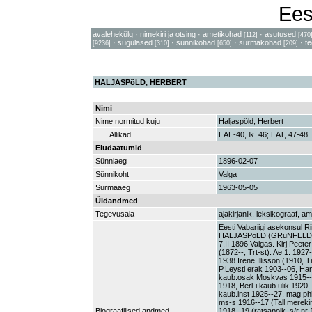
Ees
avalehekülg
·
nimekiri ja otsing
·
ametikohad
·
asutused
[112]
[470
·
sugulased
·
sünnikohad
·
surmakohad
·
t
[9236]
[310]
[650]
[209]
HALJASPõLD, HERBERT
Nimi
Nime normitud kuju
Haljaspõld, Herbert
Allikad
EAE-40, lk. 46; EAT, 47-48.
Eludaatumid
Sünniaeg
1896-02-07
Sünnikoht
Valga
Surmaaeg
1963-05-05
Üldandmed
Tegevusala
ajakirjanik, leksikograaf, am
Eesti Vabariigi asekonsul Ri
HALJASPöLD (GRüNFELDT --1
7.II 1896 Valgas. Kirj Peeter
(1872--, Trt-st). Ae 1. 1927
1938 Irene Illisson (1910, Tr
P.Leysti erak 1903--06, Han
kaub.osak Moskvas 1915--17, 
1918, Berl-i kaub.ülik 1920
kaub.inst 1925--27, mag phi
ms-s 1916--17 (Tall merekin
Biograafilised andmed
1918--19 (ratsapolk, s/r nr