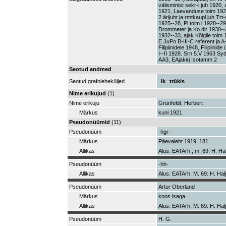
välisminist sekr-i juh 1920, 
1921, Laevanduse toim 1921,
2.ärijuht ja rmtkaupl juh Tr
1925--28, Pl toim.l 1928--2
Drommeter ja Ko dir 1930--
1932--33, ajak Kõigile toim
E JuPo B-III-C referent ja 
Filipiinidele 1948, Filipiini
I--II 1928. Srn 5.V 1963 S
AA3, EAjakirj Isotamm 2
Seotud andmed
Seotud grafoleheküljed
lk
trükis
Nime erikujud
(1)
Nime erikuju
Grünfeldt, Herbert
Märkus
kuni 1921
Pseudonüümid
(11)
Pseudonüüm
-hgr-
Märkus
Päevaleht 1919, 181.
Allikas
Alus: EATArh., m. 69: H. Hal
Pseudonüüm
-hh-
Allikas
Alus: EATArh, M. 69: H. Hal
Pseudonüüm
Artur Oberland
Märkus
koos isaga
Allikas
Alus: EATArh, M. 69: H. Halj
Pseudonüüm
H. G.