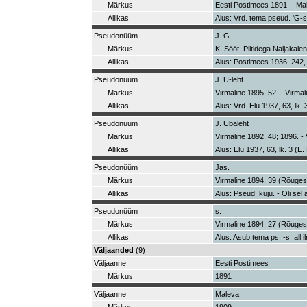
Märkus
Eesti Postimees 1891. - Mal
Allikas
Alus: Vrd. tema pseud. 'G-
Pseudonüüm
J. G.
Märkus
K. Sööt. Piltidega Naljakalend
Allikas
Alus: Postimees 1936, 242, l
Pseudonüüm
J. U-leht
Märkus
Virmaline 1895, 52. - Virmali
Allikas
Alus: Vrd. Elu 1937, 63, lk. 3
Pseudonüüm
J. Ubaleht
Märkus
Virmaline 1892, 48; 1896. - 
Allikas
Alus: Elu 1937, 63, lk. 3 (E. P
Pseudonüüm
Jas.
Märkus
Virmaline 1894, 39 (Rõuges
Allikas
Alus: Pseud. kuju. - Oli sel 
Pseudonüüm
s.
Märkus
Virmaline 1894, 27 (Rõuges
Allikas
Alus: Asub tema ps. -s. al
Väljaanded
(9)
Väljaanne
Eesti Postimees
Märkus
1891
Väljaanne
Maleva