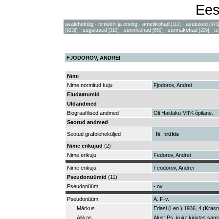
Ees
avalehekülg
·
nimekiri ja otsing
·
ametikohad
·
asutused
[112]
[470
·
sugulased
·
sünnikohad
·
surmakohad
·
t
[9236]
[310]
[650]
[209]
FJODOROV, ANDREI
Nimi
Nime normitud kuju
Fjodorov, Andrei
Eludaatumid
Üldandmed
Biograafilised andmed
Oli Haidaku MTK õpilane.
Seotud andmed
Seotud grafoleheküljed
lk
trükis
Nime erikujud
(2)
Nime erikuju
Fedorov, Andrei
Nime erikuju
Feodorov, Andrei
Pseudonüümid
(11)
Pseudonüüm
-.ov.
Pseudonüüm
A. F-v.
Märkus
Edasi (Len.) 1936, 4 (Krasno
Allikas
Alus: Ps. kuju; kirjutas sama