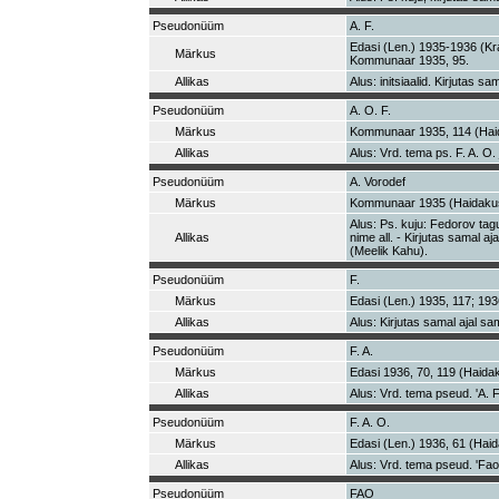
Pseudonüüm
A. F.
Edasi (Len.) 1935-1936 (Kras
Märkus
Kommunaar 1935, 95.
Allikas
Alus: initsiaalid. Kirjutas 
Pseudonüüm
A. O. F.
Märkus
Kommunaar 1935, 114 (Hai
Allikas
Alus: Vrd. tema ps. F. A. O.
Pseudonüüm
A. Vorodef
Märkus
Kommunaar 1935 (Haidakus
Alus: Ps. kuju: Fedorov tagu
Allikas
nime all. - Kirjutas samal aj
(Meelik Kahu).
Pseudonüüm
F.
Märkus
Edasi (Len.) 1935, 117; 1936
Allikas
Alus: Kirjutas samal ajal sa
Pseudonüüm
F. A.
Märkus
Edasi 1936, 70, 119 (Haidak
Allikas
Alus: Vrd. tema pseud. 'A. F.'
Pseudonüüm
F. A. O.
Märkus
Edasi (Len.) 1936, 61 (Haid
Allikas
Alus: Vrd. tema pseud. 'Fa
Pseudonüüm
FAO