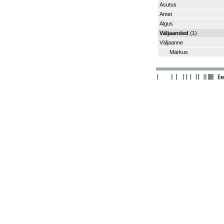
Asutus
Amet
Algus
Väljaanded
(1)
Väljaanne
Märkus