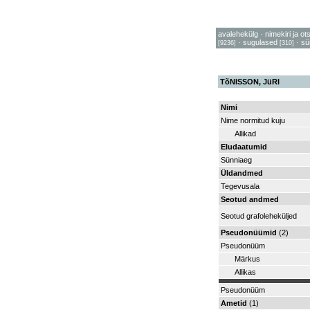
avalehekülg
·
nimekiri ja ot
·
sugulased
·
sü
[9236]
[310]
TõNISSON, JüRI
Nimi
Nime normitud kuju
Allikad
Eludaatumid
Sünniaeg
Üldandmed
Tegevusala
Seotud andmed
Seotud grafoleheküljed
Pseudonüümid
(2)
Pseudonüüm
Märkus
Allikas
Pseudonüüm
Ametid
(1)