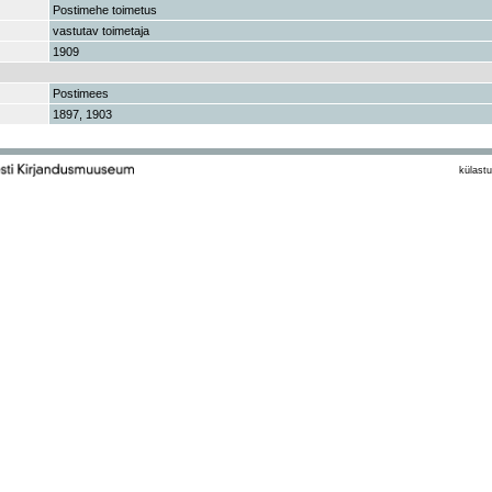
Postimehe toimetus
vastutav toimetaja
1909
Postimees
1897, 1903
külastu