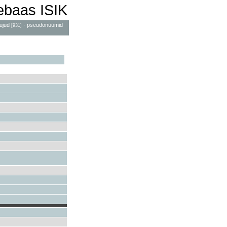
mebaas ISIK
ujud
·
pseudonüümid
[931]