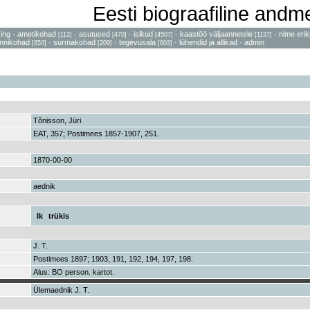
Eesti biograafiline and
sing
·
ametikohad
·
asutused
·
isikud
·
kaastöö väljaannetele
·
nime erik
[112]
[470]
[4507]
[1137]
nnikohad
·
surmakohad
·
tegevusala
·
lühendid ja allikad
·
admin
[650]
[209]
[603]
Tõnisson, Jüri
EAT, 357; Postimees 1857-1907, 251.
1870-00-00
aednik
lk
trükis
J. T.
Postimees 1897; 1903, 191, 192, 194, 197, 198.
Alus: BO person. kartot.
Ülemaednik J. T.