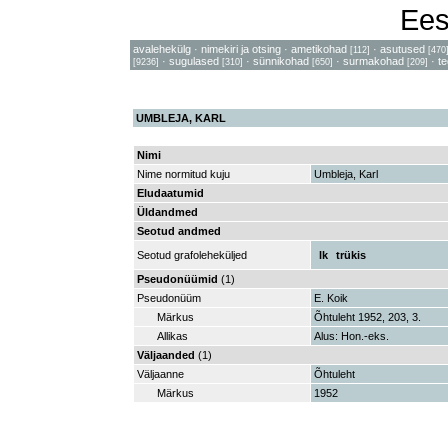
Ees
avalehekülg
·
nimekiri ja otsing
·
ametikohad
·
asutused
[112]
[470
·
sugulased
·
sünnikohad
·
surmakohad
·
t
[9236]
[310]
[650]
[209]
UMBLEJA, KARL
Nimi
Nime normitud kuju
Umbleja, Karl
Eludaatumid
Üldandmed
Seotud andmed
Seotud grafoleheküljed
lk
trükis
Pseudonüümid
(1)
Pseudonüüm
E. Koik
Märkus
Õhtuleht 1952, 203, 3.
Allikas
Alus: Hon.-eks.
Väljaanded
(1)
Väljaanne
Õhtuleht
Märkus
1952