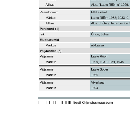
Allikas
Alus: "Laste Rõõmu" 1929. a
Pseudonüüm
Mild Kivikild
Märkus
Laste Rõõm 1932; 1933, 9, 1
Allikas
Alus: J. Õngo tütre Lembe H
Perekond
(1)
Isik
Õngo, Julius
Eludaatumid
Märkus
abikaasa
Väljaanded
(3)
Väljaanne
Laste Rõõm
Märkus
1929, 1931-1934, 1938
Väljaanne
Laste Sõber
Märkus
1936
Väljaanne
Vikerkaar
Märkus
1924