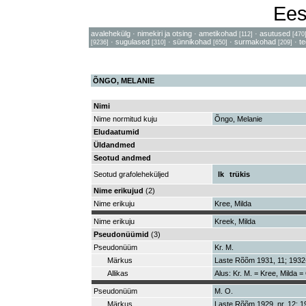
Ees
avalehekülg
·
nimekiri ja otsing
·
ametikohad
·
asutused
[112]
[470
·
sugulased
·
sünnikohad
·
surmakohad
·
t
[9236]
[310]
[650]
[209]
ÕNGO, MELANIE
Nimi
Nime normitud kuju
Õngo, Melanie
Eludaatumid
Üldandmed
Seotud andmed
Seotud grafoleheküljed
lk
trükis
Nime erikujud
(2)
Nime erikuju
Kree, Milda
Nime erikuju
Kreek, Milda
Pseudonüümid
(3)
Pseudonüüm
Kr. M.
Märkus
Laste Rõõm 1931, 11; 1932
Allikas
Alus: Kr. M. = Kree, Milda 
Pseudonüüm
M. O.
Märkus
Laste Rõõm 1929, nr. 12; 19