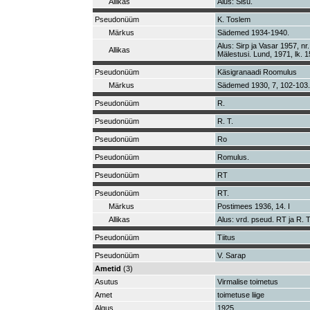
Allikas
Alus: Sisu.
Pseudonüüm
K. Toslem
Märkus
Sädemed 1934-1940.
Alus: Sirp ja Vasar 1957, nr
Allikas
Mälestusi. Lund, 1971, lk. 15
Pseudonüüm
Käsigranaadi Roomulus
Märkus
Sädemed 1930, 7, 102-103.
Pseudonüüm
R.
Pseudonüüm
R. T.
Pseudonüüm
Ro
Pseudonüüm
Romulus.
Pseudonüüm
RT
Pseudonüüm
RT.
Märkus
Postimees 1936, 14. I
Allikas
Alus: vrd. pseud. RT ja R. T
Pseudonüüm
Tiitus
Pseudonüüm
V. Sarap
Ametid
(3)
Asutus
Virmalise toimetus
Amet
toimetuse liige
Algus
1925