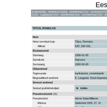
Ees
avalehekülg
·
nimekiri ja otsing
·
ametikohad
·
asutused
[112]
[470
·
sugulased
·
sünnikohad
·
surmakohad
·
t
[9236]
[310]
[650]
[209]
TIITUS, ROMULUS
Nimi
Nime normitud kuju
Tiitus, Romulus
Allikad
EAT, 340-341.
Eludaatumid
Sünniaeg
1906-01-05
Sünnikoht
Rakvere
Surmaaeg
1982-00-00
Üldandmed
Tegevusala
karikaturist, vestekirjanik
Biograafilised andmed
E. Laugaste. Eesti kirjandus
Seotud andmed
Seotud grafoleheküljed
lk
trükis
Pseudonüümid
(11)
Pseudonüüm
Aarne Sulavõililleste.
Märkus
Sädemed 1935, 27. 11.