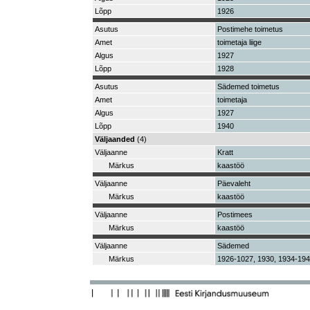
Lõpp
1926
Asutus
Postimehe toimetus
Amet
toimetaja liige
Algus
1927
Lõpp
1928
Asutus
Sädemed toimetus
Amet
toimetaja
Algus
1927
Lõpp
1940
Väljaanded
(4)
Väljaanne
Kratt
Märkus
kaastöö
Väljaanne
Päevaleht
Märkus
kaastöö
Väljaanne
Postimees
Märkus
kaastöö
Väljaanne
Sädemed
Märkus
1926-1027, 1930, 1934-19