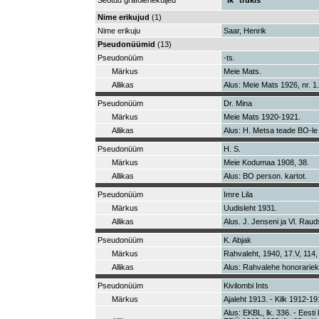
Seotud grafoleheküljed
lk
trükis
Nime erikujud
(1)
Nime erikuju
Saar, Henrik
Pseudonüümid
(13)
Pseudonüüm
-ts.
Märkus
Meie Mats.
Allikas
Alus: Meie Mats 1926, nr. 1.
Pseudonüüm
Dr. Mina
Märkus
Meie Mats 1920-1921.
Allikas
Alus: H. Metsa teade BO-le
Pseudonüüm
H. S.
Märkus
Meie Kodumaa 1908, 38.
Allikas
Alus: BO person. kartot.
Pseudonüüm
Imre Lila
Märkus
Uudisleht 1931.
Allikas
Alus. J. Jenseni ja Vl. Ra
Pseudonüüm
K. Abjak
Märkus
Rahvaleht, 1940, 17.V, 114,
Allikas
Alus: Rahvalehe honorarie
Pseudonüüm
Kivilombi Ints
Märkus
Ajaleht 1913. - Kilk 1912-1
Alus: EKBL, lk. 336. - Eesti 