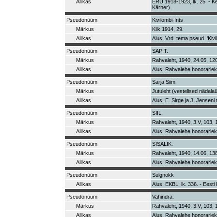
Allikas
ERÜ 1918-1923, lk. 25. - Ke
Kärner).
Pseudonüüm
Kivilombi-Ints
Märkus
Kilk 1914, 29.
Allikas
Alus: Vrd. tema pseud. 'Kivil
Pseudonüüm
SAPIT.
Märkus
Rahvaleht, 1940, 24.05, 12
Allikas
Alus: Rahvalehe honorarie
Pseudonüüm
Sarja Siim
Märkus
Jutuleht (vestelised nädala
Allikas
Alus: E. Sirge ja J. Jenseni
Pseudonüüm
SIIL.
Märkus
Rahvaleht, 1940, 3.V, 103, 
Allikas
Alus: Rahvalehe honorarie
Pseudonüüm
SISALIK.
Märkus
Rahvaleht, 1940, 14.06, 13
Allikas
Alus: Rahvalehe honorarie
Pseudonüüm
Sulgnokk
Allikas
Alus: EKBL, lk. 336. - Eesti 
Pseudonüüm
Vahindra.
Märkus
Rahvaleht, 1940. 3.V, 103, 
Allikas
Alus: Rahvalehe honorarie