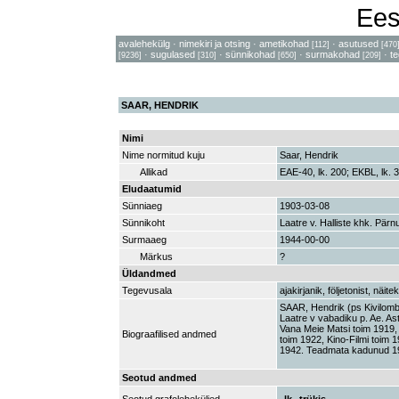
Ees
avalehekülg
·
nimekiri ja otsing
·
ametikohad
·
asutused
[112]
[470
·
sugulased
·
sünnikohad
·
surmakohad
·
t
[9236]
[310]
[650]
[209]
SAAR, HENDRIK
Nimi
Nime normitud kuju
Saar, Hendrik
Allikad
EAE-40, lk. 200; EKBL, lk. 3
Eludaatumid
Sünniaeg
1903-03-08
Sünnikoht
Laatre v. Halliste khk. Pär
Surmaaeg
1944-00-00
Märkus
?
Üldandmed
Tegevusala
ajakirjanik, följetonist, näitek
SAAR, Hendrik (ps Kivilombi
Laatre v vabadiku p. Ae. Ast
Vana Meie Matsi toim 1919, 
Biograafilised andmed
toim 1922, Kino-Filmi toim 
1942. Teadmata kadunud 1
Seotud andmed