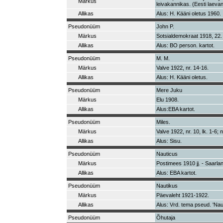
Märkus
leivakannikas. (Eesti laeva
Allikas
Alus: H. Kääni oletus 1960.
Pseudonüüm
John P.
Märkus
Sotsialdemokraat 1918, 22.
Allikas
Alus: BO person. kartot.
Pseudonüüm
M. M.
Märkus
Valve 1922, nr. 14-16.
Allikas
Alus: H. Kääni oletus.
Pseudonüüm
Mere Juku
Märkus
Elu 1908.
Allikas
Alus:EBA kartot.
Pseudonüüm
Miles.
Märkus
Valve 1922, nr. 10, lk. 1-6; nr
Allikas
Alus: Sisu.
Pseudonüüm
Nauticus
Märkus
Postimees 1910 jj. - Saarla
Allikas
Alus: EBA kartot.
Pseudonüüm
Nautikus
Märkus
Päevaleht 1921-1922.
Allikas
Alus: Vrd. tema pseud. 'Nau
Pseudonüüm
Õhutaja