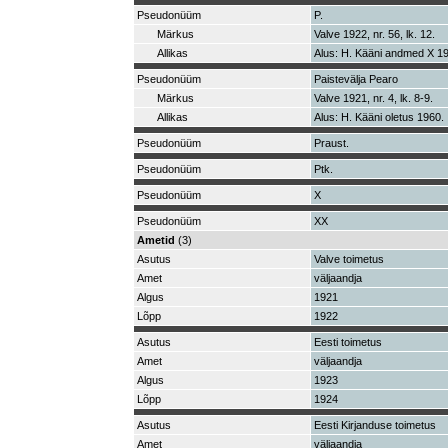
Pseudonüüm
P.
Märkus
Valve 1922, nr. 56, lk. 12.
Allikas
Alus: H. Kääni andmed X 1
Pseudonüüm
Paistevälja Pearo
Märkus
Valve 1921, nr. 4, lk. 8-9.
Allikas
Alus: H. Kääni oletus 1960.
Pseudonüüm
Praust.
Pseudonüüm
Ptk.
Pseudonüüm
X
Pseudonüüm
XX
Ametid
(3)
Asutus
Valve toimetus
Amet
väljaandja
Algus
1921
Lõpp
1922
Asutus
Eesti toimetus
Amet
väljaandja
Algus
1923
Lõpp
1924
Asutus
Eesti Kirjanduse toimetus
Amet
väljaandja