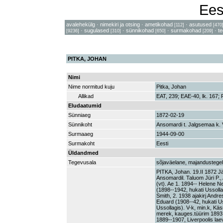
Ees
avalehekülg
·
nimekiri ja otsing
·
ametikohad
·
asutused
[112]
[470
·
sugulased
·
sünnikohad
·
surmakohad
·
t
[9236]
[310]
[650]
[209]
PITKA, JOHAN
Nimi
Nime normitud kuju
Pitka, Johan
Allikad
EAT, 239; EAE-40, lk. 167;
Eludaatumid
Sünniaeg
1872-02-19
Sünnikoht
Ansomardi t. Jalgsemaa k.
Surmaaeg
1944-09-00
Surmakoht
Eesti
Üldandmed
Tegevusala
sõjaväelane, majandustegela
PITKA, Johan. 19.II 1872 
Ansomardil. Taluom Jüri P.
(vt). Ae 1. 1894-- Helene N
(1898--1942, hukati Ussolla
Smith, 2. 1938 ajakirj Andres
Eduard (1908--42, hukati Us
Ussollagis). V-k, min.k, Kä
merek, kauges.tüürim 1893
1889--1907, Liverpoolis lae