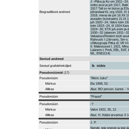
J.~Pitka ja Ko om 1911--24
seltsi asut ja juh 1917, Bal
1917 Tall sv-te büroo ja ES
Biograafilised andmed
põrandaal KL org 1918, XI 1
1918, merej-de juh 16.XII 1
aseadm (kontradm) 21.IX 19
juh 1920--24, Valve toim 1
toim 1923--24, III 1924 K
1924--30, ETK juh.esim ja 
1930--32 (abiesim 1931--32
VabadussRindem-teüh asut 1
Rahvusk I (Järvam), Sm-s S
võitlusgrupp Pitka ül; VR I/
II. Mälestused I, 1921, Min
Läänem-l. PmA, EBL, EAT,
ML, ENE2(14)
Seotud andmed
Seotud grafoleheküljed
lk
trükis
Pseudonüümid
(17)
Pseudonüüm
"Mere Juku"
Märkus
Elu 1908, 52.
Allikas
Alus: BO person. kartot. - 
Pseudonüüm
"Praust"
Pseudonüüm
-?
Märkus
Valve 1922, 35, 12.
Allikas
Alus: H. Kääni arvamus X 1
Pseudonüüm
J. P.
Nende, teie eneste ja teie jä