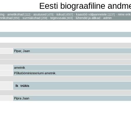
Eesti biograafiline and
sing
·
ametikohad
·
asutused
·
isikud
·
kaastöö väljaannetele
·
nime erik
[112]
[470]
[4507]
[1137]
nnikohad
·
surmakohad
·
tegevusala
·
lühendid ja allikad
·
admin
[650]
[209]
[603]
Pipar, Jaan
ametnik
Põllutööministeeriumi ametnik.
lk
trükis
Pipra Jaan