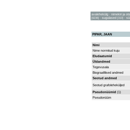
avalehekülg
·
nimekiri ja ot
·
sugulased
·
sü
[9236]
[310]
PIPAR, JAAN
Nimi
Nime normitud kuju
Eludaatumid
Üldandmed
Tegevusala
Biograafilised andmed
Seotud andmed
Seotud grafoleheküljed
Pseudonüümid
(1)
Pseudonüüm