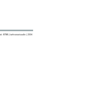
si: 8798 |
tarkvarastuudio | 2004