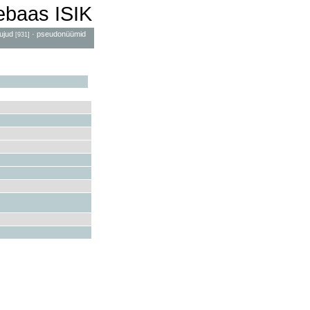
mebaas ISIK
ujud
·
pseudonüümid
[931]