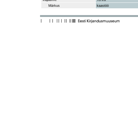
Märkus
kaastöö