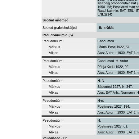
sisehaig.propedeutika kat.ju
1950--58; Eesti Arsti toim.s
Raadi kalm-le. EAT, EBLl,
ENE2(14)
Seotud andmed
Seotud grafoleheküljed
lk
trükis
Pseudonüümid
(5)
Pseudonüüm
Cand. med.
Märkus
Lõuna-Eesti 1922, 54.
Allikas
Alus: Autor II 1930. EAT 1. t
Pseudonüüm
Cand. med. H. Ardor
Märkus
Põhja Kodu 1922, 92.
Allikas
Alus: Autor II 1930. EAT 1. t
Pseudonüüm
H. N.
Märkus
Sädemed 1927, lk. 347.
Allikas
Alus: EAT Arh.: Normann, H. 
Pseudonüüm
N-n.
Märkus
Postimees 1927, 194.
Allikas
Alus: Autor II 1930. EAT 1. t
Pseudonüüm
N.
Märkus
Postimees 1927, 61.
Allikas
Alus: Autor II 1930. EAT 1. t
Väljaanded
(11)