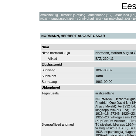
Ees
avalehekülg
·
nimekiri ja otsing
·
ametikohad
·
asutused
[112]
[470
·
sugulased
·
sünnikohad
·
surmakohad
·
t
[9236]
[310]
[650]
[209]
NORMANN, HERBERT AUGUST OSKAR
Nimi
Nime normitud kuju
Normann, Herbert August 
Allikad
EAT, 210–11.
Eludaatumid
Sünniaeg
1897-03-07
Sünnikoht
Tartu
Surmaaeg
1961-00-00
Üldandmed
Tegevusala
arstiteadlane
NORMANN, Herbert August Os
Friedrich Otto David N. (184
Ahja v Mikelilt). Ae 1932 fo
kingsepp Mihkel O., vt). Tr
1916--18, 27346, 1920--23,
1922--23, vil.kogu esim 19
(KupPartPat velsker, III Trt
Biograafilised andmed
Tü sisehaig.kl-u ass 1924--
vil.kogu esim, EKS, IL, Tü 
1938, eripatoloogia, diagnost
1939--44, sisehaig.polikl-u 