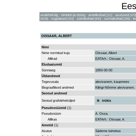
Ees
avalehekülg
·
nimekiri ja otsing
·
ametikohad
·
asutused
[112]
[470
·
sugulased
·
sünnikohad
·
surmakohad
·
t
[9236]
[310]
[650]
[209]
OISSAAR, ALBERT
Nimi
Nime normitud kuju
Oissaar, Albert
Allikad
EATArh.: Oissaar, A.
Eludaatumid
Sünniaeg
1893-00-00
Üldandmed
Tegevusala
alevivanem, kaupmees
Biograafilised andmed
Kilingi-Nõmme alevivanem.
Seotud andmed
Seotud grafoleheküljed
lk
trükis
Pseudonüümid
(1)
Pseudonüüm
A. Ossa.
Allikas
EATArh.: Oissaar, A.
Ametid
(1)
Asutus
Sädeme toimetus