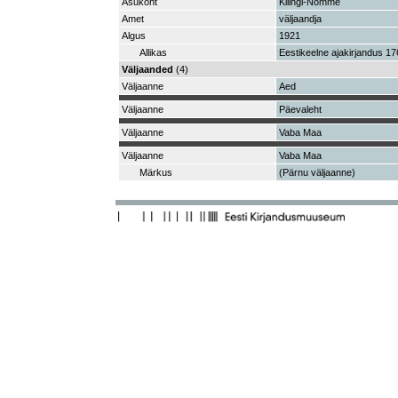
Asukoht
Kilingi-Nõmme
Amet
väljaandja
Algus
1921
Allikas
Eestikeelne ajakirjandus 176
Väljaanded
(4)
Väljaanne
Aed
Väljaanne
Päevaleht
Väljaanne
Vaba Maa
Väljaanne
Vaba Maa
Märkus
(Pärnu väljaanne)