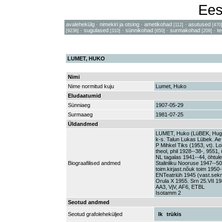
Ees
avalehekülg
·
nimekiri ja otsing
·
ametikohad
·
asutused
[112]
[470
·
sugulased
·
sünnikohad
·
surmakohad
·
t
[9236]
[310]
[650]
[209]
LUMET, HUKO
Nimi
Nime normitud kuju
Lumet, Huko
Eludaatumid
Sünniaeg
1907-05-29
Surmaaeg
1981-07-25
Üldandmed
LUMET, Huko (LüBEK, Hugo
k-s. Talun Lukas Lübek. Ae 
P Mihkel Tiks (1953, vt). L
theol, phil 1928--38-, 9551,
NL tagalas 1941--44, öhtule
Biograafilised andmed
Stalinliku Nooruse 1947--50
toim.kirjast.nõuk toim 1950
ENTeatriüh 1945 (vast.sekr
Orula X 1955. Srn 25.VII 1
AA3, VjV, AF6, ETBL
Isotamm 2
Seotud andmed
Seotud grafoleheküljed
lk
trükis