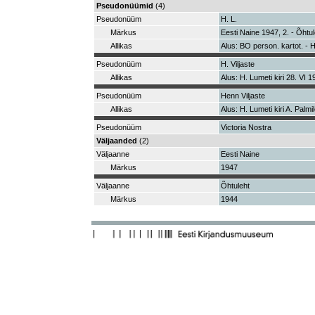
Pseudonüümid
(4)
Pseudonüüm
H. L.
Märkus
Eesti Naine 1947, 2. - Õhtul
Allikas
Alus: BO person. kartot. - 
Pseudonüüm
H. Viljaste
Allikas
Alus: H. Lumeti kiri 28. VI 1
Pseudonüüm
Henn Viljaste
Allikas
Alus: H. Lumeti kiri A. Palmi
Pseudonüüm
Victoria Nostra
Väljaanded
(2)
Väljaanne
Eesti Naine
Märkus
1947
Väljaanne
Õhtuleht
Märkus
1944