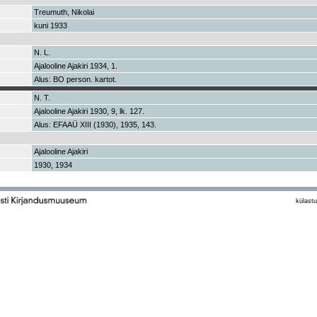
Treumuth, Nikolai
kuni 1933
N. L.
Ajalooline Ajakiri 1934, 1.
Alus: BO person. kartot.
N. T.
Ajalooline Ajakiri 1930, 9, lk. 127.
Alus: EFAAÜ XIII (1930), 1935, 143.
Ajalooline Ajakiri
1930, 1934
külastu