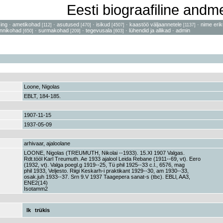
Eesti biograafiline and
sing
·
ametikohad
·
asutused
·
isikud
·
kaastöö väljaannetele
·
nime erik
[112]
[470]
[4507]
[1137]
nnikohad
·
surmakohad
·
tegevusala
·
lühendid ja allikad
·
admin
[650]
[209]
[603]
Loone, Nigolas
EBLT, 184-185.
1907-11-15
1937-05-09
arhivaar, ajaloolane
LOONE, Nigolas (TREUMUTH, Nikolai --1933). 15.XI 1907 Valgas.
Rdt.tööl Karl Treumuth. Ae 1933 ajalool Leida Rebane (1911--69, vt). Eero
(1932, vt). Valga poegl.g 1919--25, Tü phil 1925--33 c.l., 6576, mag
phil 1933, Veljesto. Riigi Keskarh-i praktikant 1929--30, am 1930--33,
osak.juh 1933--37. Srn 9.V 1937 Taagepera sanat-s (tbc). EBLl, AA3,
ENE2(14)
Isotamm2
lk
trükis