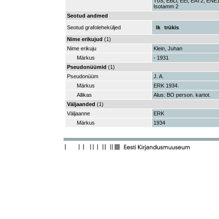
TöS, EBLl, EEl, EAT2, EN
Isotamm 2
Seotud andmed
Seotud grafoleheküljed
lk
trükis
Nime erikujud
(1)
Nime erikuju
Klein, Juhan
Märkus
- 1931
Pseudonüümid
(1)
Pseudonüüm
J. A.
Märkus
ERK 1934.
Allikas
Alus: BO person. kartot.
Väljaanded
(1)
Väljaanne
ERK
Märkus
1934