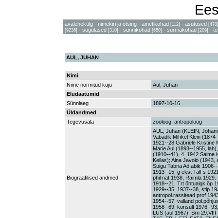
Ees
avalehekülg
·
nimekiri ja otsing
·
ametikohad
·
asutused
[112]
[470
·
sugulased
·
sünnikohad
·
surmakohad
·
t
[9236]
[310]
[650]
[209]
AUL, JUHAN
Nimi
Nime normitud kuju
Aul, Juhan
Eludaatumid
Sünniaeg
1897-10-16
Üldandmed
Tegevusala
zooloog, antropoloog
AUL, Juhan (KLEIN, Johann 
Vabadik Mihkel Klein (1874-
1921--28 Gabriele Kristine 
Marie Aul (1893--1955, lah)
(1910--41), 4. 1942 Salme K
Keilas); Aina Javoió (1943,
Suigu Tabria Aö abik 1906--
1913--15, g ekst Tall-s 192
Biograafilised andmed
phil nat 1938, Raimla 1929.
1918--21, Trt õhtualgk õp 1
1929--35, 1937--38, stip 19
antropol.rassitead prof 194
1954--57, valland pol.põhjus
1958--69, konsult 1976--93
LUS (aul 1967). Srn 29.VIII