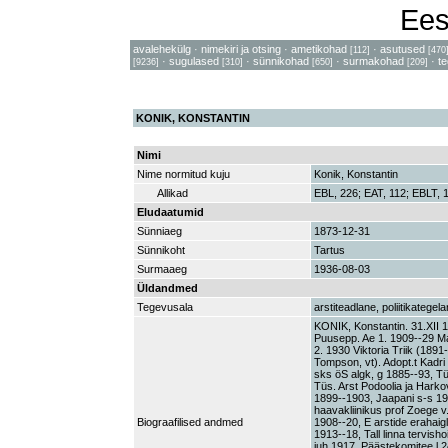
Ees
avalehekülg
·
nimekiri ja otsing
·
ametikohad
·
asutused
[112]
[470
·
sugulased
·
sünnikohad
·
surmakohad
·
t
[9236]
[310]
[650]
[209]
KONIK, KONSTANTIN
Nimi
Nime normitud kuju
Konik, Konstantin
Allikad
EBL, 226; EAT, 112; EBLT, 
Eludaatumid
Sünniaeg
1873-12-31
Sünnikoht
Tartus
Surmaaeg
1936-08-03
Üldandmed
Tegevusala
arstiteadlane, poliitikategel
KONIK, Konstantin. 31.XII 1
Puusepp. Ae 1. 1909--29 Mati
2. 1930 Viktoria Triik (1891
Tompson, vt). Adopt.t Kadri
sks öS algk, g 1885--93, 
Tüs. Arst Podoolia ja Hark
1899--1903, Jaapani s-s 1
haavakliinikus prof Zoege v
Biograafilised andmed
1908--20, E arstide erahaigl
1913--18, Tall linna tervis
juh 1917, Päästekomitee l 2