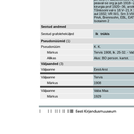
peaval-se org ja juh 1918--
kirurgia prof 1920--36, ars
Tõnissoni val-s 18.V--21.X 
aul 1932; VR III/1. Srn 3.VI
PmA, Brennsohn, EBL, EAT
Isotamm 2
Seotud andmed
Seotud grafoleheküljed
lk
trükis
Pseudonüümid
(1)
Pseudonüüm
K. K.
Märkus
Tervis 1908, lk. 25-32. - V
Allikas
Alus: BO person. kartot.
Väljaanded
(3)
Väljaanne
Eesti Arst
Väljaanne
Tervis
Märkus
1908
Väljaanne
Vaba Maa
Märkus
1929