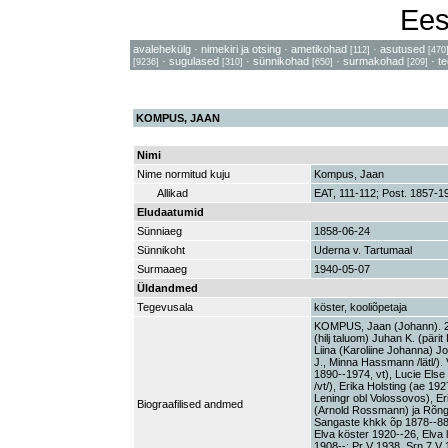
Ees
avalehekülg
·
nimekiri ja otsing
·
ametikohad
·
asutused
[112]
[470
·
sugulased
·
sünnikohad
·
surmakohad
·
t
[9236]
[310]
[650]
[209]
KOMPUS, JAAN
Nimi
Nime normitud kuju
Kompus, Jaan
Allikad
EAT, 111-112; Post. 1857-1
Eludaatumid
Sünniaeg
1858-06-24
Sünnikoht
Uderna v. Tartumaal
Surmaaeg
1940-05-07
Üldandmed
Tegevusala
köster, kooliõpetaja
KOMPUS, Jaan (Johann). 24
(hilj taluom) Juhan K. (päri
Liina (Karoliine Johanna) J
J., Minna Hassmann /lätl/).
1890--1974, vt), Lucie Else
/vt/), Erika Holsting (ae 1
Leningr obl Volossovos), Er
Biograafilised andmed
(Arnold Rossmann) ja Rõng
Sangaste khkk õp 1878--88
Elva köster 1920--26, Elva 
1908--; Pr V 1938. Srn 7.V 