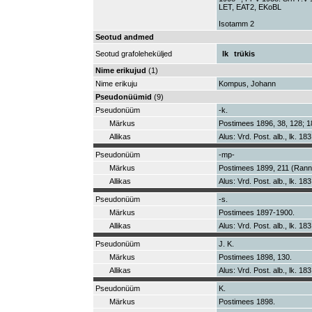
LET, EAT2, EKoBL
Isotamm 2
Seotud andmed
Seotud grafoleheküljed
lk
trükis
Nime erikujud
(1)
Nime erikuju
Kompus, Johann
Pseudonüümid
(9)
Pseudonüüm
-k.
Märkus
Postimees 1896, 38, 128; 1
Allikas
Alus: Vrd. Post. alb., lk. 183
Pseudonüüm
-mp-
Märkus
Postimees 1899, 211 (Rann
Allikas
Alus: Vrd. Post. alb., lk. 183
Pseudonüüm
-s.
Märkus
Postimees 1897-1900.
Allikas
Alus: Vrd. Post. alb., lk. 183
Pseudonüüm
J. K.
Märkus
Postimees 1898, 130.
Allikas
Alus: Vrd. Post. alb., lk. 183
Pseudonüüm
K.
Märkus
Postimees 1898.