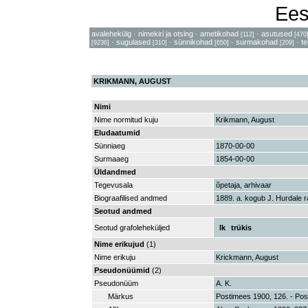
Ees
avalehekülg
·
nimekiri ja otsing
·
ametikohad
·
asutused
[112]
[470
·
sugulased
·
sünnikohad
·
surmakohad
·
t
[9236]
[310]
[650]
[209]
KRIKMANN, AUGUST
Nimi
Nime normitud kuju
Krikmann, August
Eludaatumid
Sünniaeg
1870-00-00
Surmaaeg
1854-00-00
Üldandmed
Tegevusala
õpetaja, arhivaar
Biograafilised andmed
1889. a. kogub J. Hurdale r
Seotud andmed
Seotud grafoleheküljed
lk
trükis
Nime erikujud
(1)
Nime erikuju
Krickmann, August
Pseudonüümid
(2)
Pseudonüüm
A. K.
Märkus
Postimees 1900, 126. - Post