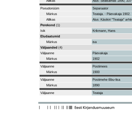
Allikas
Alus: Sealsamas 1890, 337-3
Pseudonüüm
Separaator
Märkus
Teataja. - Päevakaja 1902.
Allikas
Alus: Käsikiri "Teataja" arhii
Perekond
(1)
Isik
Krikmann, Hans
Eludaatumid
Märkus
isa
Väljaanded
(4)
Väljaanne
Päevakaja
Märkus
1902
Väljaanne
Postimees
Märkus
1900
Väljaanne
Postimehe lõbu-lisa
Märkus
1890
Väljaanne
Teataja