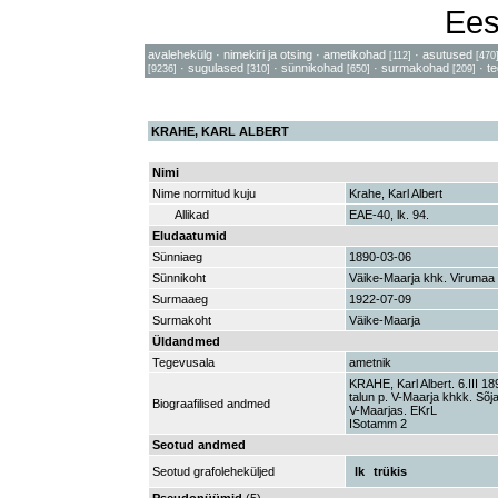
Ees
avalehekülg
·
nimekiri ja otsing
·
ametikohad
·
asutused
[112]
[470
·
sugulased
·
sünnikohad
·
surmakohad
·
t
[9236]
[310]
[650]
[209]
KRAHE, KARL ALBERT
Nimi
Nime normitud kuju
Krahe, Karl Albert
Allikad
EAE-40, lk. 94.
Eludaatumid
Sünniaeg
1890-03-06
Sünnikoht
Väike-Maarja khk. Virumaa
Surmaaeg
1922-07-09
Surmakoht
Väike-Maarja
Üldandmed
Tegevusala
ametnik
KRAHE, Karl Albert. 6.III 189
talun p. V-Maarja khkk. Sõj
Biograafilised andmed
V-Maarjas. EKrL
ISotamm 2
Seotud andmed
Seotud grafoleheküljed
lk
trükis