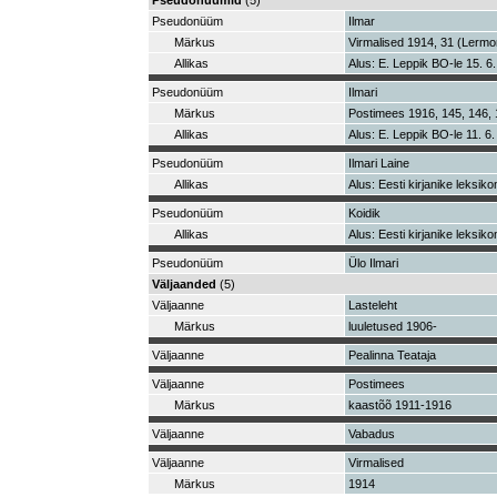
Pseudonüümid
(5)
Pseudonüüm
Ilmar
Märkus
Virmalised 1914, 31 (Lermon
Allikas
Alus: E. Leppik BO-le 15. 6.
Pseudonüüm
Ilmari
Märkus
Postimees 1916, 145, 146, 
Allikas
Alus: E. Leppik BO-le 11. 6.
Pseudonüüm
Ilmari Laine
Allikas
Alus: Eesti kirjanike leksiko
Pseudonüüm
Koidik
Allikas
Alus: Eesti kirjanike leksiko
Pseudonüüm
Ülo Ilmari
Väljaanded
(5)
Väljaanne
Lasteleht
Märkus
luuletused 1906-
Väljaanne
Pealinna Teataja
Väljaanne
Postimees
Märkus
kaastõõ 1911-1916
Väljaanne
Vabadus
Väljaanne
Virmalised
Märkus
1914