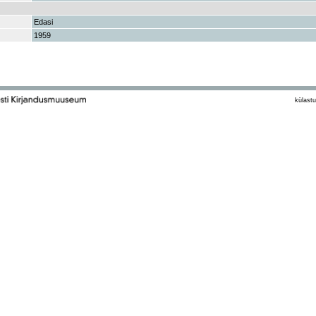
Edasi
1959
külastu