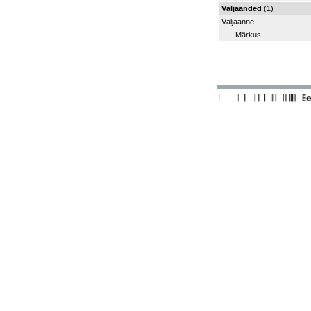
Väljaanded
(1)
Väljaanne
Märkus