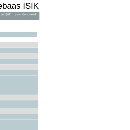
mebaas ISIK
ujud
·
pseudonüümid
[931]