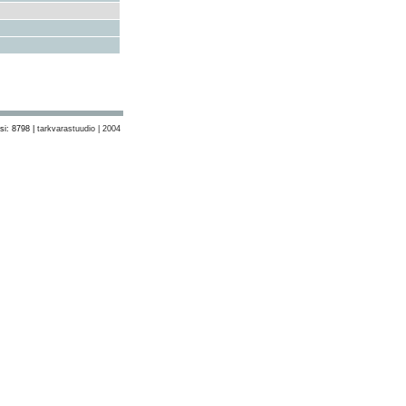
si: 8798 |
tarkvarastuudio | 2004