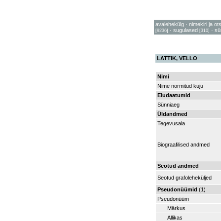
avalehekülg
·
nimekiri ja ot
·
sugulased
·
sü
[9236]
[310]
LATTIK, VELLO
Nimi
Nime normitud kuju
Eludaatumid
Sünniaeg
Üldandmed
Tegevusala
Biograafilised andmed
Seotud andmed
Seotud grafoleheküljed
Pseudonüümid
(1)
Pseudonüüm
Märkus
Allikas