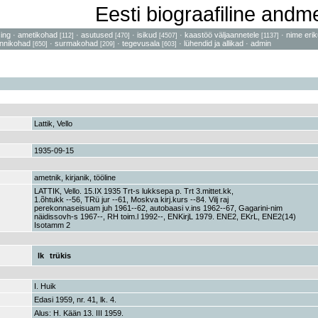
Eesti biograafiline and
sing
·
ametikohad
·
asutused
·
isikud
·
kaastöö väljaannetele
·
nime erik
[112]
[470]
[4507]
[1137]
nnikohad
·
surmakohad
·
tegevusala
·
lühendid ja allikad
·
admin
[650]
[209]
[603]
Lattik, Vello
1935-09-15
ametnik, kirjanik, tööline
LATTIK, Vello. 15.IX 1935 Trt-s lukksepa p. Trt 3.mittet.kk,
1.õhtukk --56, TRü jur --61, Moskva kirj.kurs --84. Vilj raj
perekonnaseisuam juh 1961--62, autobaasi v.ins 1962--67, Gagarini-nim
näidissovh-s 1967--, RH toim.l 1992--, ENKirjL 1979. ENE2, EKrL, ENE2(14)
Isotamm 2
lk
trükis
I. Huik
Edasi 1959, nr. 41, lk. 4.
Alus: H. Kään 13. III 1959.