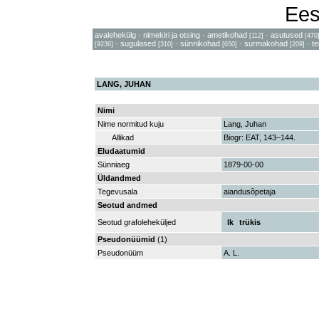
Ees
avalehekülg
·
nimekiri ja otsing
·
ametikohad
·
asutused
[112]
[470
·
sugulased
·
sünnikohad
·
surmakohad
·
t
[9236]
[310]
[650]
[209]
LANG, JUHAN
Nimi
Nime normitud kuju
Lang, Juhan
Allikad
Biogr: EAT, 143–144.
Eludaatumid
Sünniaeg
1879-00-00
Üldandmed
Tegevusala
aiandusõpetaja
Seotud andmed
Seotud grafoleheküljed
lk
trükis
Pseudonüümid
(1)
Pseudonüüm
A. L.